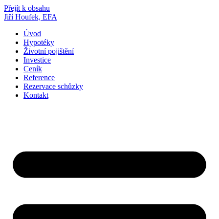
Přejít k obsahu
Jiří Houfek, EFA
Úvod
Hypotéky
Životní pojištění
Investice
Ceník
Reference
Rezervace schůzky
Kontakt