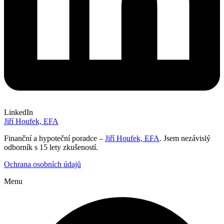
LinkedIn
Jiří Houfek, EFA
Finanční a hypoteční poradce –
Jiří Houfek, EFA
. Jsem nezávislý
odborník s 15 lety zkušeností.
Ochrana osobních údajů
Menu