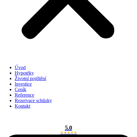
Úvod
Hypotéky
Životní pojištění
Investice
Ceník
Reference
Rezervace schůzky
Kontakt
5.0
★
★
★
★
★