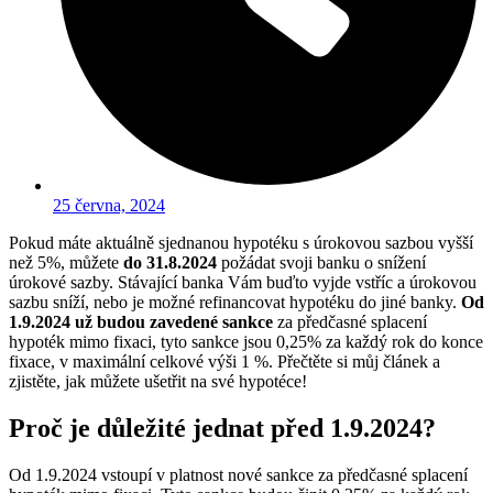
25 června, 2024
Pokud máte aktuálně sjednanou hypotéku s úrokovou sazbou vyšší
než 5%, můžete
do 31.8.2024
požádat svoji banku o snížení
úrokové sazby. Stávající banka Vám buďto vyjde vstříc a úrokovou
sazbu sníží, nebo je možné refinancovat hypotéku do jiné banky.
Od
1.9.2024 už budou zavedené sankce
za předčasné splacení
hypoték mimo fixaci, tyto sankce jsou 0,25% za každý rok do konce
fixace, v maximální celkové výši 1 %. Přečtěte si můj článek a
zjistěte, jak můžete ušetřit na své hypotéce!
Proč je důležité jednat před 1.9.2024?
Od 1.9.2024 vstoupí v platnost nové sankce za předčasné splacení