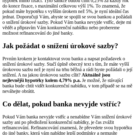
hypoték mimo fixaci. Tyto sankce budou činit 0,25% za každý rok
do konce fixace, s maximální celkovou výší 1%. To znamená, že
pokud máte hypotéku s vyšším úrokem než 5%, je nyní ideální čas
jednat. Doporučuji Vám, abyste se spojili se svou bankou a požádali
o snížení úrokové sazby. Pokud Vám banka nevyjde vstříc, dejte mi
vědět a připravím Vám konkurenční nabídku nebo probereme
možnost refinancování do jiné banky.
Jak požádat o snížení úrokové sazby?
Prvním krokem je kontaktovat svou banku a napsat požadavek o
snížení úrokové sazby. Stačí úplně obecný text s tím, že máte vyšší
úrokovou sazbu než je nyní na trhu běžná a rádi byste požádali o její
snížení. A na jakou úrokovou sazbu cílit?
Aktuálně jsou
nejlevnější hypotéky kolem 4,79% p.a.
Je možné, že stávající
banka bude chtít vidět konkurenční nabídku, v tom případě se na mě
neváhejte obrátit.
Co dělat, pokud banka nevyjde vstříc?
Pokud Vám banka nevyjde vstříc a nenabídne Vám snížení úrokové
sazby ani po předložení konkurenční nabídky, je čas zvážit
refinancování. Refinancování znamená, že převedete svou hypotéku
do jiné banky, která vám nabídne lepší podmínky a nemusíte