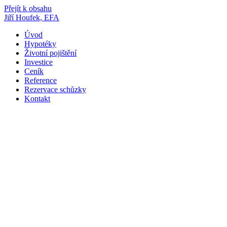
Přejít k obsahu
Jiří Houfek, EFA
Úvod
Hypotéky
Životní pojištění
Investice
Ceník
Reference
Rezervace schůzky
Kontakt