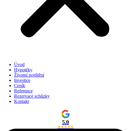
Úvod
Hypotéky
Životní pojištění
Investice
Ceník
Reference
Rezervace schůzky
Kontakt
5.0
★
★
★
★
★