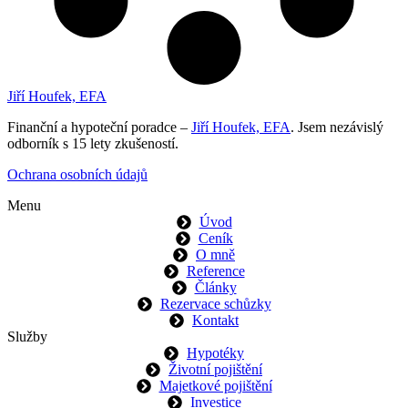
Jiří Houfek, EFA
Finanční a hypoteční poradce –
Jiří Houfek, EFA
. Jsem nezávislý
odborník s 15 lety zkušeností.
Ochrana osobních údajů
Menu
Úvod
Ceník
O mně
Reference
Články
Rezervace schůzky
Kontakt
Služby
Hypotéky
Životní pojištění
Majetkové pojištění
Investice