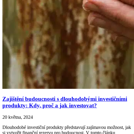
Zajištění budoucnosti s dlouhodobými investičními
produkty: Kdy, proč a jak investovat?
20 května, 2024
Dlouhodobé investiční produkty představují zajímavou možnost, jak
si vytvořit finanční rezervu pro budoucnost. V tomto článku