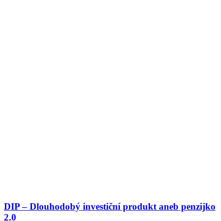
DIP – Dlouhodobý investiční produkt aneb penzijko
2.0