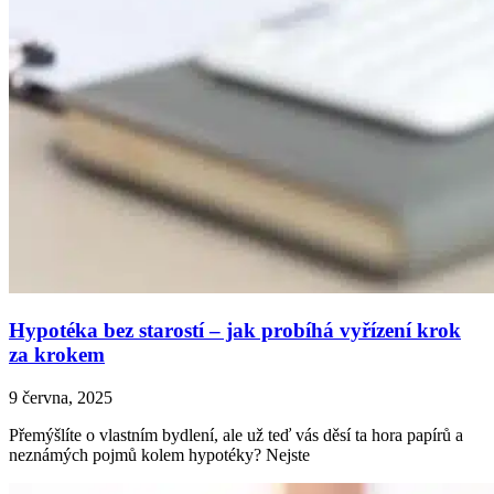
Hypotéka bez starostí – jak probíhá vyřízení krok
za krokem
9 června, 2025
Přemýšlíte o vlastním bydlení, ale už teď vás děsí ta hora papírů a
neznámých pojmů kolem hypotéky? Nejste