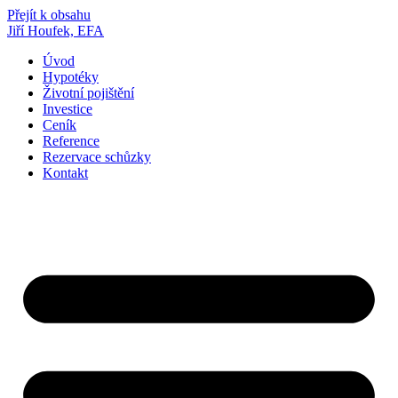
Přejít k obsahu
Jiří Houfek, EFA
Úvod
Hypotéky
Životní pojištění
Investice
Ceník
Reference
Rezervace schůzky
Kontakt