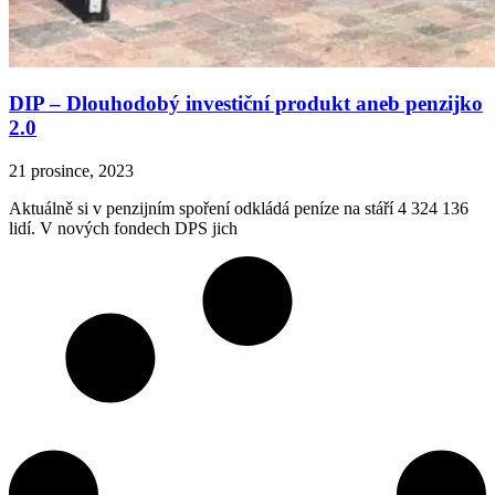
DIP – Dlouhodobý investiční produkt aneb penzijko
2.0
21 prosince, 2023
Aktuálně si v penzijním spoření odkládá peníze na stáří 4 324 136
lidí. V nových fondech DPS jich