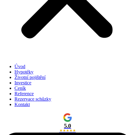
Úvod
Hypotéky
Životní pojištění
Investice
Ceník
Reference
Rezervace schůzky
Kontakt
5.0
★
★
★
★
★