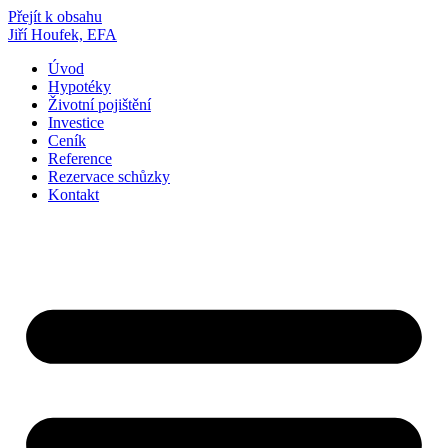
Přejít k obsahu
Jiří Houfek, EFA
Úvod
Hypotéky
Životní pojištění
Investice
Ceník
Reference
Rezervace schůzky
Kontakt